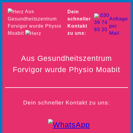
Zum
Aus
Dein
Inhalt
030
Gesundheitszentrum
schneller
Anfrage
39 74
springen
Forvigor wurde Physio
Kontakt
per
93 20
Moabit
zu uns:
Mail
Aus Gesundheitszentrum
Forvigor wurde Physio Moabit
Dein schneller Kontakt zu uns: