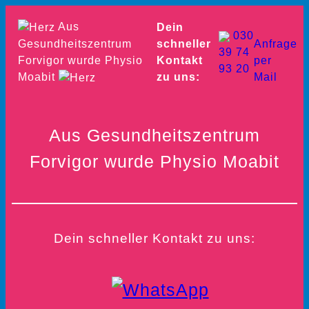
Zum
Aus
Dein
Inhalt
030
Gesundheitszentrum
schneller
Anfrage
39 74
springen
Forvigor wurde Physio
Kontakt
per
93 20
Moabit
zu uns:
Mail
Aus Gesundheitszentrum
Forvigor wurde Physio Moabit
Dein schneller Kontakt zu uns: