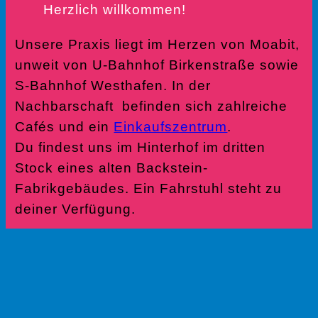
Herzlich willkommen!
Unsere Praxis liegt im Herzen von Moabit,
unweit von U-Bahnhof Birkenstraße sowie
S-Bahnhof Westhafen. In der
Nachbarschaft befinden sich zahlreiche
Cafés und ein
Einkaufszentrum
.
Du findest uns im Hinterhof im dritten
Stock eines alten Backstein-
Fabrikgebäudes. Ein Fahrstuhl steht zu
deiner Verfügung.